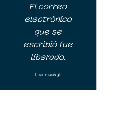
El correo
electrónico
que se
escribió fue
liberado.
Leer más&gt;
Hemos estado
esperando una
investigación