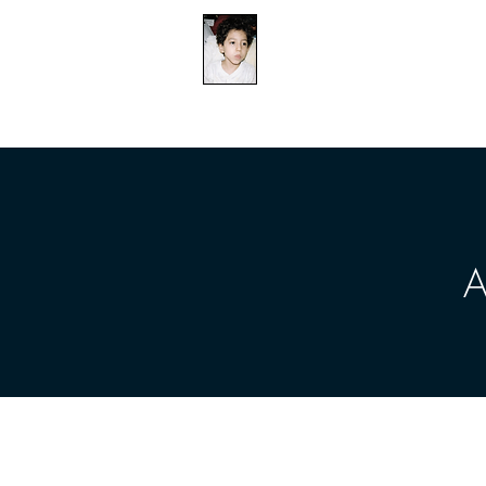
​防衛医科大学校病院の
組織的虐待事件
CASA
CASA
CA
A