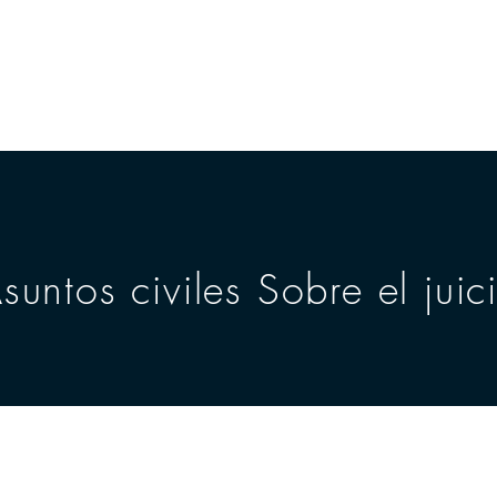
SA
CASA
CASA
CASA
CASA
suntos civiles​ Sobre el juic