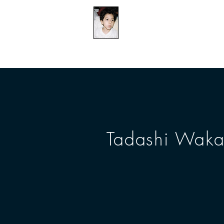
​防衛医科大学校病院の
組織的虐待事件
CASA
CASA
CA
Tadashi Wakam