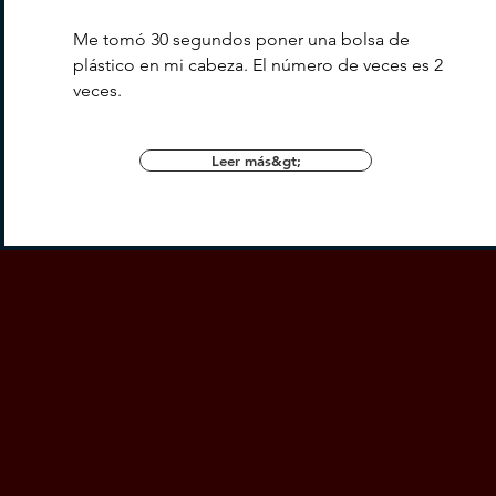
Me tomó 30 segundos poner una bolsa de
plástico en mi cabeza. El número de veces es 2
veces.
Leer más&gt;