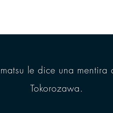
SA
CASA
CASA
CASA
CASA
atsu le dice una mentira a
Tokorozawa.