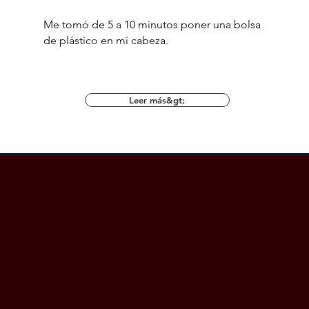
Me tomó de 5 a 10 minutos poner una bolsa
de plástico en mi cabeza.
Leer más&gt;