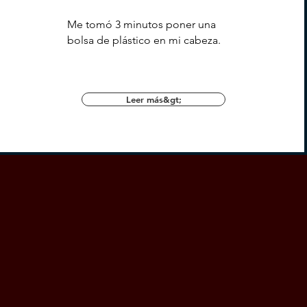
Me tomó 3 minutos poner una
bolsa de plástico en mi cabeza.
Leer más&gt;