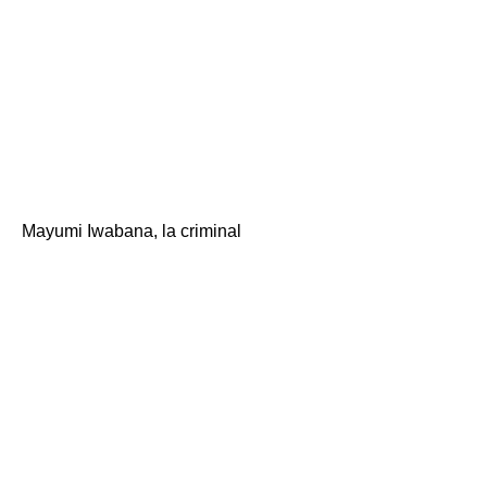
podría encontrar un
doctor W para dar de
alta a mi hijo en este
momento).
Mayumi Iwabana, la criminal
"No. No es así, pero
¿dónde estás
ahora? 』\
Me