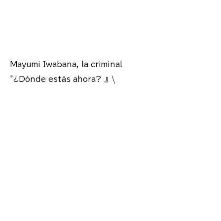
El siguiente es el
contenido.
Mayumi Iwabana, la criminal
"¿Dónde estás ahora? 』\
Me
"¡Um! ¿Por qué?
¿Debería volver al
hospital? 』\
(Me preguntaba si