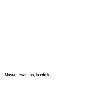
mañana porque el Dr.
Wakamatsu no
estaba allí.
Entonces, ¿por qué
necesitas pijamas?
』\
Mayumi Iwabana, la criminal
"¡Bien! Es una regla
del hospital.
Entonces por favor.