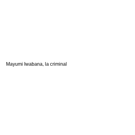
dame mucho
Teshuper. 』\
Se llama.
Mayumi Iwabana, la criminal
"¿Me voy del
hospital mañana? En
realidad, me dieron
de alta hoy, pero el
alta de hoy fue