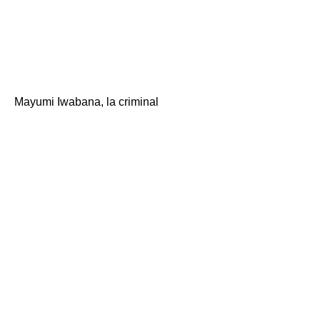
"Ahora, es la Línea 5.
』\
Mayumi Iwabana, la criminal
"¡eh! Línea 5? ¿Vas
al hospital? (Parece
que me sorprendió y
me entró el pánico).
Me,
"No. es Tokio. 』\