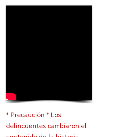
* Precaución * Los
delincuentes cambiaron el