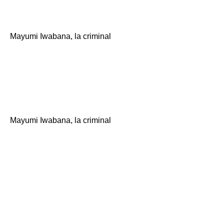
Mayumi Iwabana, la criminal
"Ah. ¿Es eso así?
entendido. 』\
Mayumi Iwabana, la criminal
"Bueno, eso es
correcto. Por favor
traiga 5.6 pijamas.
Además, por favor,