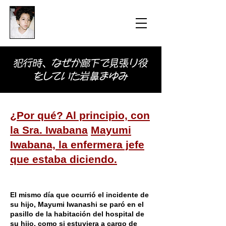
​防衛医科大学校病院の
組織的虐待事件
犯行時、なぜか廊下で見張り役
をしていた岩鼻まゆみ
¿Por qué? Al principio, con
​
la Sra. Iwabana
Mayumi
Iwabana, la enfermera jefe
que estaba diciendo.
El mismo día que ocurrió el incidente de
su hijo, Mayumi Iwanashi se paró en el
pasillo de la habitación del hospital de
su hijo, como si estuviera a cargo de