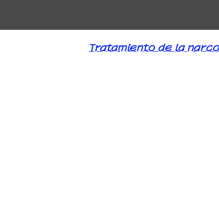
Tratamiento de la narco
Cuando el cerebro está 
administran varios trata
si el daño al cerebro es
funciones importantes c
tiempo, se viola el tro
importantes para la vid
los seres humanos mue
Como escuché de muchos