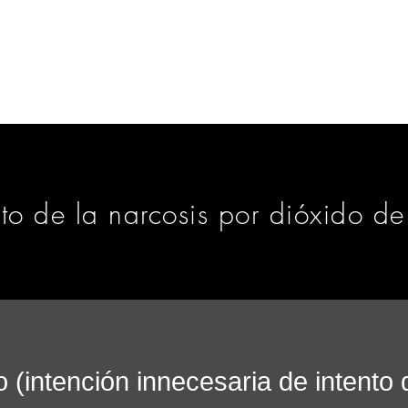
SA
CASA
CASA
CASA
CASA
nto de la narcosis por dióxido d
o (intención innecesaria de intento