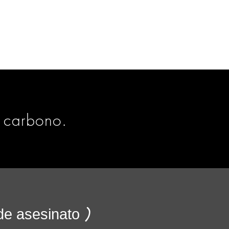
CASA
More
e carbono.
 de asesinato
)