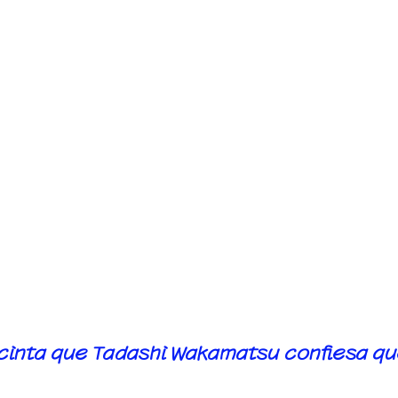
 daño cerebral es un sentido común qu
os tienen narcosis por CO2 y encefalopatí
ciarse de inmediato para prevenir la pro
ranjero [el médico rechaza el tratamient
tratamiento no se inicia lo antes posible,
to. ], Dice: "Si lo dejas como está, puede
parece que se aplica [intención innecesa
 cinta que Tadashi Wakamatsu confiesa q