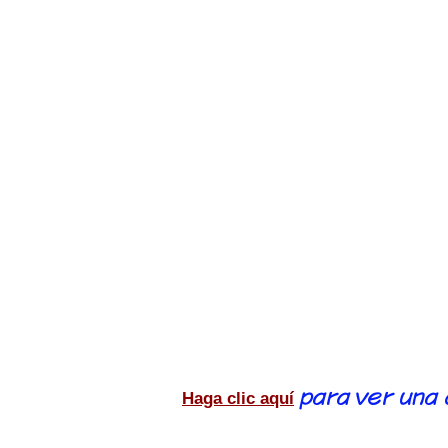
anteriormente sobre el
los médicos, y los médic
el tratamiento debe ini
cerebral.
Si un pediatra en el ext
antes posible] o [si el 
No trate si sabe el asun
bien. Pensé. Por tanto, 
asesinato].
Haga clic aquí
para ver una