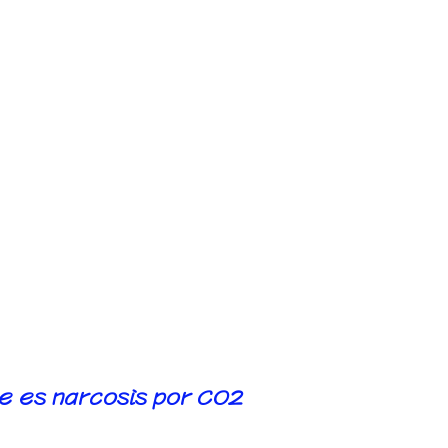
e todos conocen entre
a hipóxica. Si es así,
pagación. de daño
o que debe iniciarse lo
 el paciente puede morir.
s morir. Pero bueno, está
ria de intento de
ue es narcosis por CO2