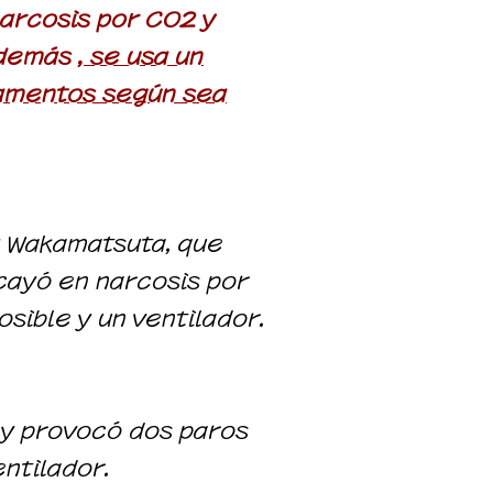
narcosis por CO2 y
 Además
, se usa un
camentos según sea
y Wakamatsuta, que
cayó en narcosis por
osible y un ventilador.
 y provocó dos paros
ntilador.