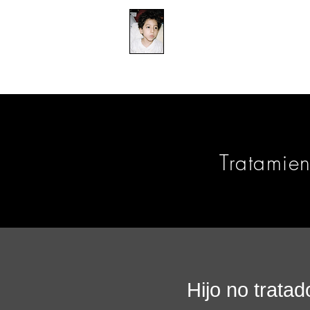
​防衛医科大学校病院の
組織的虐待事件
CASA
CASA
CA
​Tratamie
Hijo no tratad