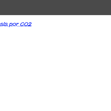
sis por CO2
dañado debido a narcosis por CO2 o ence
mientos para minimizar el daño al cerebro
 pequeño, si no se trata, el daño al cere
ontroladas por el cerebro se perderán u
nco del encéfalo, que contiene los órgano
a humana y muchas funciones necesarias p
ren.
 pediatras en el extranjero, el conte