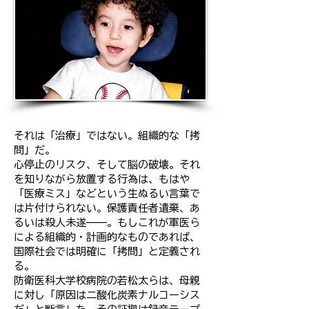
それは「治療」ではない。組織的な「拷
問」だ。
心停止のリスク、そして脳の破壊。それ
を知りながら放置する行為は、もはや
「医療ミス」などという生ぬるい言葉で
は片付けられない。保護責任者遺棄、あ
るいは殺人未遂——。もしこれが軍医ら
による組織的・計画的なものであれば、
国際社会では明確に「拷問」と定義され
る。
防衛医科大学校病院の若松太らは、母親
に対し「原因は二酸化炭素ナルコーシス