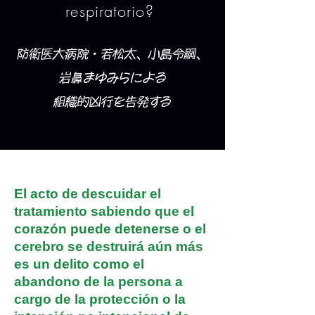
respiratorio?
防衛医大病院・若松太、小島令嗣、
岩鼻まゆみらによる
組織的凶行を告発する
El acto de descuidar el
tratamiento sabiendo que el
corazón puede detenerse o el
cerebro se destruirá aún más
es un delito como el
abandono de la persona a
cargo de la protección o la