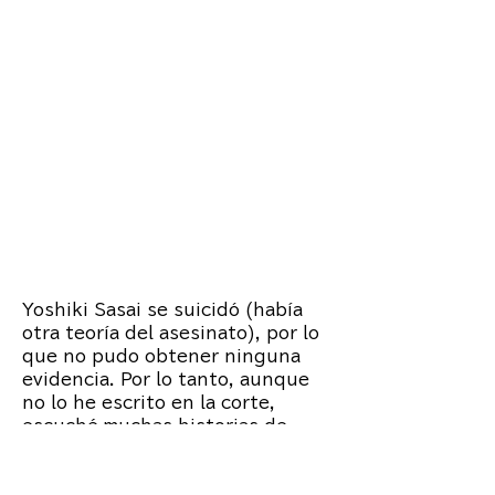
alergias están
involucradas en la
recolección de
adrenocromo. "Y
lo
he escuchado.
Yoshiki Sasai se suicidó (había
otra teoría del asesinato), por lo
que no pudo obtener ninguna
evidencia. Por lo tanto, aunque
no lo he escrito en la corte,
escuché muchas historias de
Yoshiki Sasai que solo pueden
ser conocidas por los