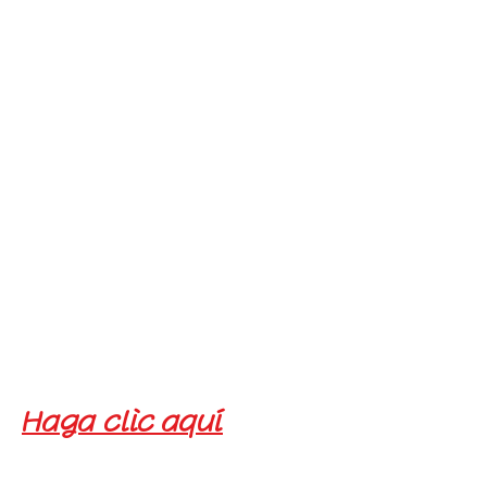
caso de fraude,
Yoshiko Nakajima de
la Fundación de
Promoción Médica
Avanzada de Kobe
llamó y envió un
correo electrónico
a la madre de Jimmy.
Haga clic aquí
para
obtener más