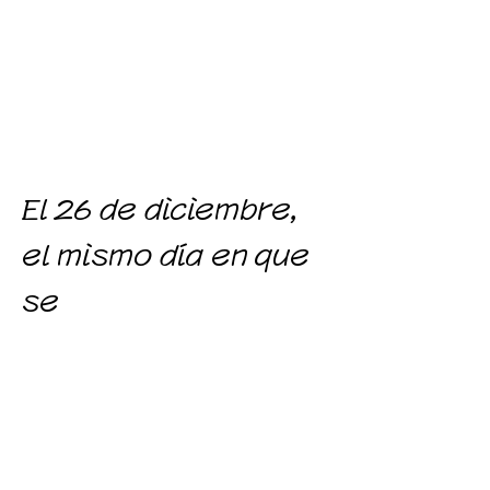
información sobre
estos correos
electrónicos.
El 26 de diciembre,
el mismo día en que
se
recibió el correo
electrónico
amenazador, Reiji
Kojima llamó al
Hospital Hiroo y