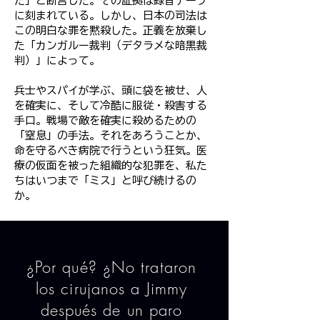
だ」と断言した。その証拠は録音テープ
に刻まれている。しかし、日本の司法は
この明白な罪を黙殺した。正義を放棄し
た「カンガルー裁判（デタラメな暗黒裁
判）」によって。
兵士やスパイが学ぶ、頭に袋を被せ、人
を確実に、そして冷酷に服従・殺害する
手口。戦場で敵を確実に殺めるための
「窒息」の手法。それをあろうことか、
命を守るべき病院で行うという狂気。医
療の仮面を被った組織的な犯罪を、私た
ちはいつまで「ミス」と呼び続けるの
か。
¿Por qué? ¿No trataron
los cirujanos a Jimmy
después de un paro