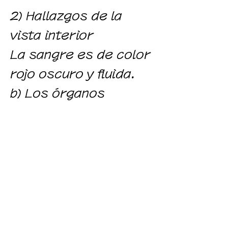
2) Hallazgos de la
vista interior
La sangre es de color
rojo oscuro y fluida.
b) Los órganos
internos están
congestionados,
prominentes en los
pulmones, hígado y
riñones.
c)
Hay puntos de