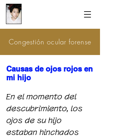
​防衛医科大学校病院の
組織的虐待事件
​Congestión ocular forense
Causas de ojos rojos en
mi hijo
En el momento del
descubrimiento, los
ojos de su hijo
estaban hinchados